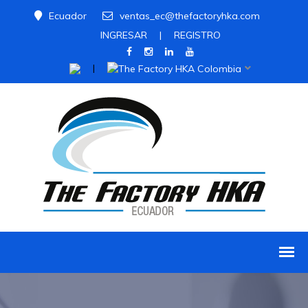
Ecuador
ventas_ec@thefactoryhka.com
INGRESAR
|
REGISTRO
|