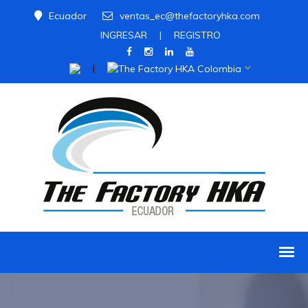
Ecuador
ventas_ec@thefactoryhka.com
INGRESAR
|
REGISTRO
|