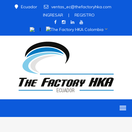
Ecuador
ventas_ec@thefactoryhka.com
INGRESAR
|
REGISTRO
|